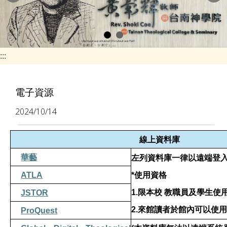
e
n
a
v
:::
i
g
電子資源
a
2024/10/14
t
i
線上資料庫
o
華藝
左列資料庫一律以遠端登
n
ATLA
*
使用資格
1.
限本校
教職員及學生使
JSTOR
2.
來館讀者於館內可以使用
ProQuest