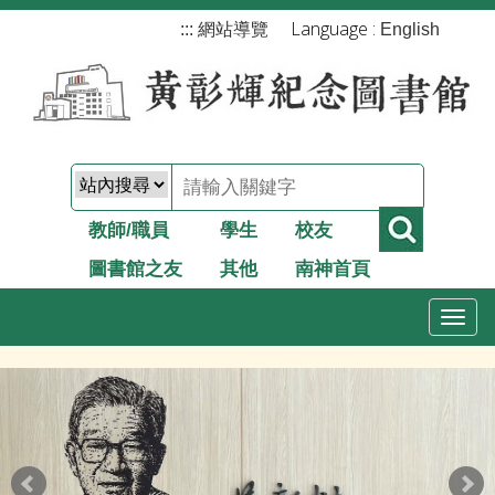
跳
Language :
:::
網站導覽
English
到
主
要
內
容
教師/職員
學生
校友
圖書館之友
其他
南神首頁
T
o
g
g
l