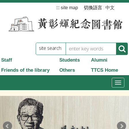
跳
切換語言 :
:::
site map
中文
到
主
要
內
site search
容
Staff
Students
Alumni
Friends of the library
Others
TTCS Home
T
o
g
g
l