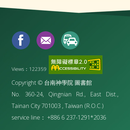
Views：122359
Copyright © 台南神學院 圖書館
No. 360-24, Qingnian Rd., East Dist.,
Tainan City 701003 , Taiwan (R.O.C.)
service line： +886 6 237-1291*2036