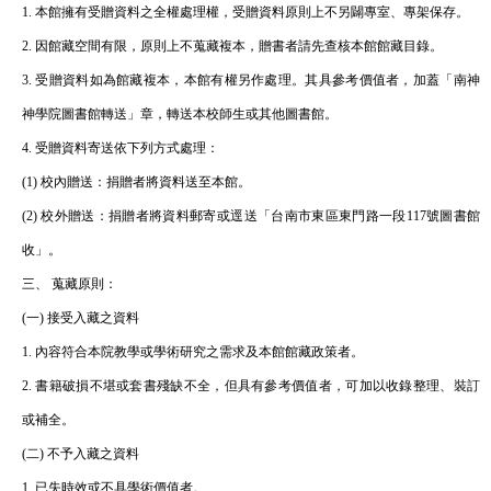
1. 本館擁有受贈資料之全權處理權，受贈資料原則上不另闢專室、專架保存。
2. 因館藏空間有限，原則上不蒐藏複本，贈書者請先查核本館館藏目錄。
3. 受贈資料如為館藏複本，本館有權另作處理。其具參考價值者，加蓋「南神
神學院圖書館轉送」章，轉送本校師生或其他圖書館。
4. 受贈資料寄送依下列方式處理：
(1) 校內贈送：捐贈者將資料送至本館。
(2) 校外贈送：捐贈者將資料郵寄或逕送「台南市東區東門路一段117號圖書館
收」。
三、 蒐藏原則：
(一) 接受入藏之資料
1. 內容符合本院教學或學術研究之需求及本館館藏政策者。
2. 書籍破損不堪或套書殘缺不全，但具有參考價值者，可加以收錄整理、裝訂
或補全。
(二) 不予入藏之資料
1. 已失時效或不具學術價值者。