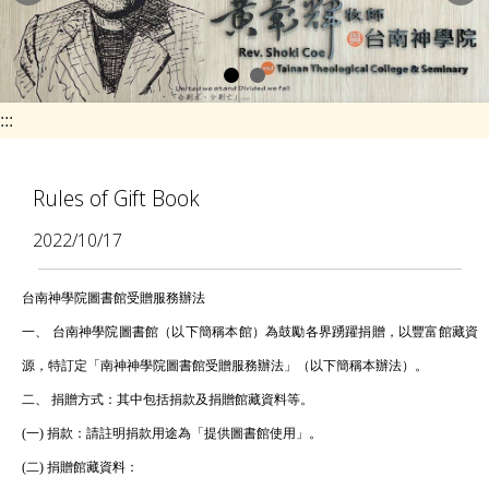
e
n
a
v
:::
i
g
Rules of Gift Book
a
2022/10/17
t
i
台南神學院圖書館受贈服務辦法
o
一、 台南神學院圖書館（以下簡稱本館）為鼓勵各界踴躍捐贈，以豐富館藏資
n
源，特訂定「南神神學院圖書館受贈服務辦法」（以下簡稱本辦法）。
二、 捐贈方式：其中包括捐款及捐贈館藏資料等。
(一) 捐款：請註明捐款用途為「提供圖書館使用」。
(二) 捐贈館藏資料：