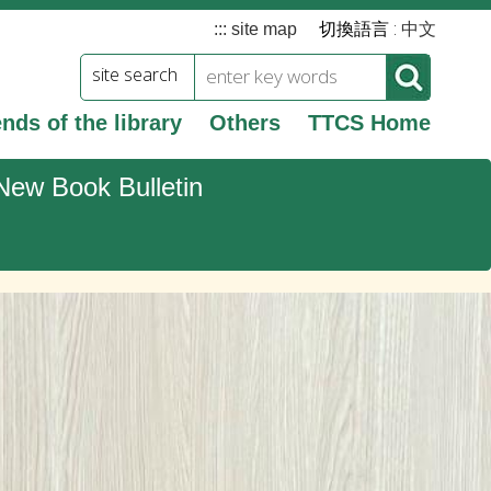
切換語言 :
:::
site map
中文
site search
ends of the library
Others
TTCS Home
New Book Bulletin