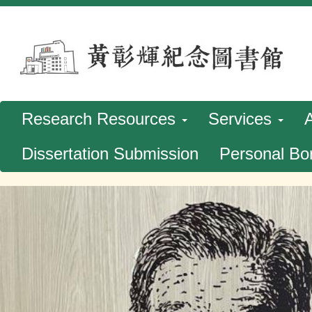
跳
到
主
要
內
Research Resources
Services
容
Dissertation Submission
Personal Bo