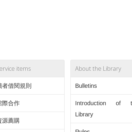
ervice items
About the Library
讀者借閱規則
Bulletins
館際合作
Introduction of 
Library
資源薦購
Rules