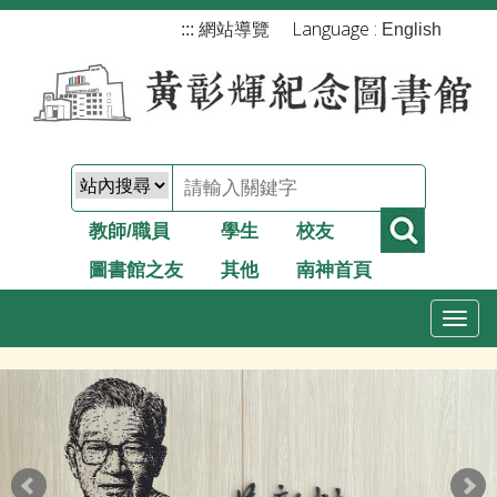
跳
Language :
:::
網站導覽
English
到
主
要
內
容
教師/職員
學生
校友
圖書館之友
其他
南神首頁
T
o
g
g
l