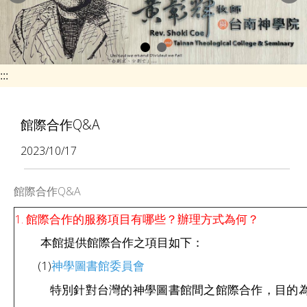
e
n
a
v
:::
i
g
館際合作Q&A
a
2023/10/17
t
i
館際合作Q&A
o
1. 館際合作的服務項目有哪些？辦理方式為何？
n
本館提供館際合作之項目如下：
(1)
神學圖書館委員會
特別針對台灣的神學圖書館間之館際合作，目的為保