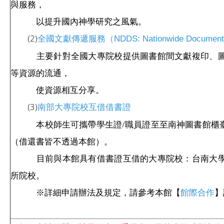
與服務，
以提升國內神學研究之風氣。
(2)
全國文獻傳遞服務（NDDS: Nationwide Document De
主要針對全國大專院校提供圖書館間文獻複印、圖書
等資源的流通，
使資源相互分享。
(3)
南部大專院校互借借書證
本校師生可攜帶學生證/職員證至至南神圖書館櫃臺
（借還書皆不透過本館）。
目前與本館具有借書證互借的大專院校：台南大學、
所院校。
※詳細申請辦法及規定，請參考本館【
】
館際合作