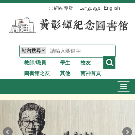
跳
Language :
:::
網站導覽
English
到
主
要
內
容
教師/職員
學生
校友
圖書館之友
其他
南神首頁
T
o
g
g
l