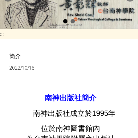
e
n
a
v
:::
i
g
簡介
a
2022/10/18
t
i
o
南神出版社簡介
n
1995
南神出版社成立於
年
位於南神圖書館內