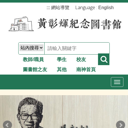
跳
Language :
:::
網站導覽
English
到
主
要
內
容
教師/職員
學生
校友
圖書館之友
其他
南神首頁
T
o
g
g
l