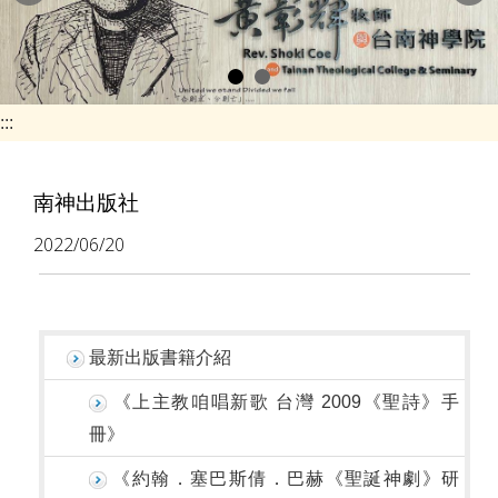
e
n
a
v
:::
i
g
南神出版社
a
2022/06/20
t
i
o
最新出版書籍介紹
n
《上主教咱唱新歌 台灣 2009《聖詩》手
冊》
《約翰．塞巴斯倩．巴赫《聖誕神劇》研