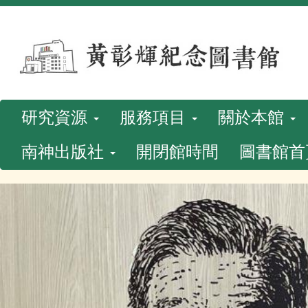
跳
到
主
要
內
研究資源
服務項目
關於本館
容
南神出版社
開閉館時間
圖書館首