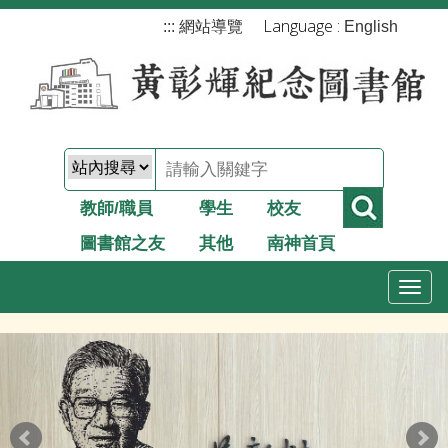
跳
Language :
:::
網站導覽
English
到
主
要
內
容
教師/職員
學生
校友
圖書館之友
其他
南神首頁
T
o
g
g
l