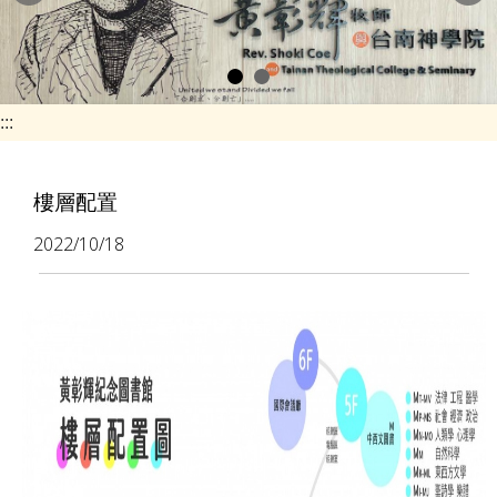
e
n
a
v
:::
i
g
樓層配置
a
2022/10/18
t
i
o
n