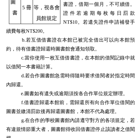
圖
書證，借期一個月，不可續借。
5 冊
等，視各會
書
證件若逾期每枚每日罰款
員館規定
NT$10。若遺失證件申請補發手
續費每枚NT$200。
b.若互借借書證在本館已被完全借出可以向本館預
約，待有借書證歸還時圖書館會通知領取。
c.當你使用一枚互借借書證，在本館的借閱記錄中就
以借閱一本書籍計算。
d.若合作圖書館急需時得隨時要求借閱者於指定時間
內歸還。
e.圖書如有遺失或逾期須按各合作單位規定辦理。
f.借書證歸還本館前，需歸還所有向合作單位借閱的
圖書並繳清罰款後再歸還圖書館，本館不代為處理。
g.在合作的學校圖書館內請遵守對方的各項規定，若
有違規情節重大者，圖書館得收回借書證停止該讀者之借閱