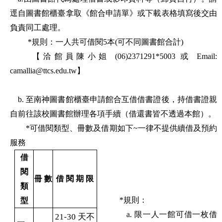
逕自圖書館櫃臺拿取《館合申請單》或下載表格填寫後交由
負責同工處理。
*規則：一人共可借閱5本(可不同圖書館合計)
【洽館員陳小姐 (06)2371291*5003 或 Email:
camallia@ttcs.edu.tw】
b. 至南神圖書館櫃臺申請館合互借借書證後，持借書證親
自前往該校圖書館辦理各項手續（借還書皆不透過本館）。
*可借閱類型、冊數及借期如下~一律不提供續借及預約
服務
借
閱
冊 數
借 閱 期 限
類
*規則：
型
a. 限一人一館可借一枚借
21-30 天不