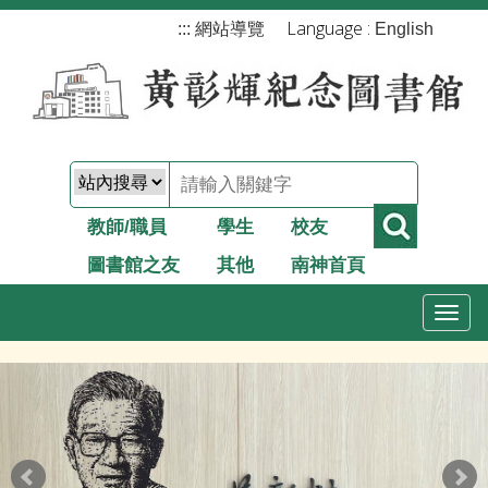
跳
Language :
:::
網站導覽
English
到
主
要
內
容
教師/職員
學生
校友
圖書館之友
其他
南神首頁
T
o
g
g
l