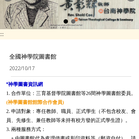
e
n
a
v
:::
i
g
全國神學院圖書館
a
2022/10/17
t
i
*神學圖書資訊網
o
1. 合作單位：三育基督學院圖書館等26間神學圖書館委員。
n
(
神學圖書館館際合作會員
)
2. 申請對象：專任教師、職員、正式學生（不包含校友、會
員、先修生、兼任教師等未持有校方發的正式學生證）。
3. 兩種服務方式：
a.由圖書館代為處理借書或影印資料等（郵資自付）。請