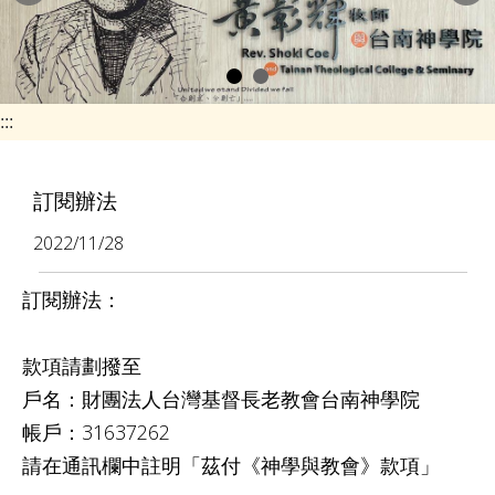
e
n
a
v
:::
i
g
訂閱辦法
a
2022/11/28
t
i
訂閱辦法：
o
n
款項請劃撥至
戶名：財團法人台灣基督長老教會台南神學院
帳戶：31637262
請在通訊欄中註明「茲付《神學與教會》款項」