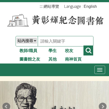
跳
Language :
:::
網站導覽
English
到
主
要
內
容
教師/職員
學生
校友
圖書館之友
其他
南神首頁
T
o
g
g
l